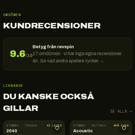
OMDÖMEN
KUNDRECENSIONER
Betyg från revspin
9.6
17
omdömen · vi har inga egna recensioner
/10
än. Se vad andra spelare tycker →
LIKNANDE
DU KANSKE OCKSÅ
GILLAR
SE ALLA →
STOMME · YASAKA
STOMME · NITTAKU
I LAGER
FÅ KVAR
2040
Acoustic