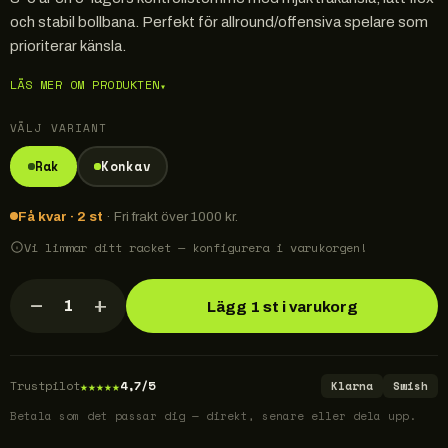
och stabil bollbana. Perfekt för allround/offensiva spelare som
prioriterar känsla.
LÄS MER OM PRODUKTEN
▾
VÄLJ VARIANT
Rak
Konkav
Få kvar · 2 st
· Fri frakt över 1000 kr.
Vi limmar ditt racket — konfigurera i varukorgen!
−
+
1
Lägg 1 st i varukorg
★
★
★
★
★
Trustpilot
4,7/5
Klarna
Swish
Betala som det passar dig — direkt, senare eller dela upp.