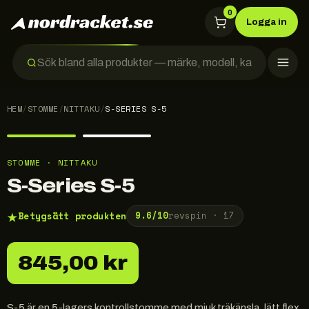
0
Logga in
HEM
/
STOMME
/
NITTAKU
/
S-SERIES S-5
STOMME · NITTAKU
S-Series S-5
★
Betygsätt produkten
9.6
/10
revspin ·
17
845,00 kr
S-5 är en 5-lagers kontrollstomme med mjuk träkänsla, lätt flex