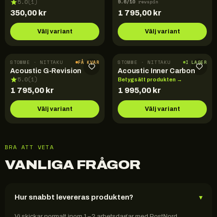
9.6
/10
5.0
(
1
)
revspin
350,00
kr
1 795,00
kr
Välj variant
Välj variant
STOMME · NITTAKU
STOMME · NITTAKU
FÅ KVAR
I LAGER
Acoustic G-Revision
Acoustic Inner Carbon
5.0
(
1
)
Betygsätt produkten →
1 795,00
kr
1 995,00
kr
Välj variant
Välj variant
BRA ATT VETA
VANLIGA FRÅGOR
Hur snabbt levereras produkten?
▾
Vi skickar normalt inom 1–2 arbetsdagar med PostNord.