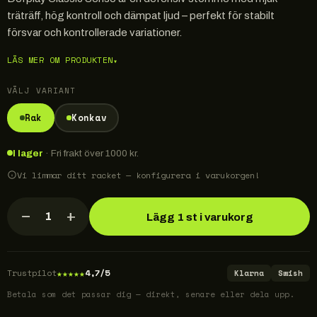
träträff, hög kontroll och dämpat ljud – perfekt för stabilt
försvar och kontrollerade variationer.
LÄS MER OM PRODUKTEN
▾
VÄLJ VARIANT
Rak
Konkav
I lager
· Fri frakt över 1000 kr.
Vi limmar ditt racket — konfigurera i varukorgen!
−
+
1
Lägg 1 st i varukorg
★
★
★
★
★
Trustpilot
4,7/5
Klarna
Swish
Betala som det passar dig — direkt, senare eller dela upp.