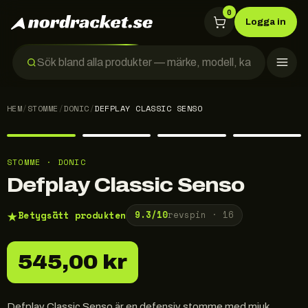
0
Logga in
HEM
/
STOMME
/
DONIC
/
DEFPLAY CLASSIC SENSO
STOMME · DONIC
Defplay Classic Senso
★
Betygsätt produkten
9.3
/10
revspin ·
16
545,00 kr
Defplay Classic Senso är en defensiv stomme med mjuk