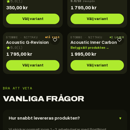
9.6
/10
5.0
(
1
)
revspin
350,00
kr
1 795,00
kr
Välj variant
Välj variant
STOMME · NITTAKU
STOMME · NITTAKU
FÅ KVAR
I LAGER
Acoustic G-Revision
Acoustic Inner Carbon
5.0
(
1
)
Betygsätt produkten →
1 795,00
kr
1 995,00
kr
Välj variant
Välj variant
BRA ATT VETA
VANLIGA FRÅGOR
Hur snabbt levereras produkten?
▾
Vi skickar normalt inom 1–2 arbetsdagar med PostNord.