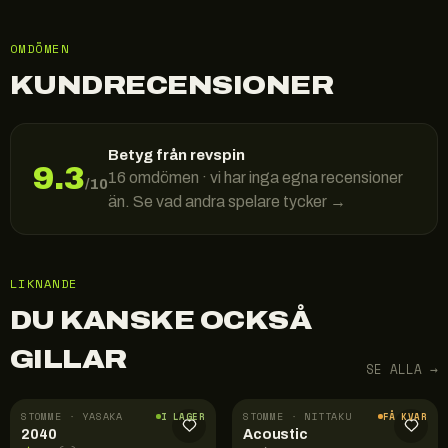
OMDÖMEN
KUNDRECENSIONER
Betyg från revspin
9.3
16
omdömen · vi har inga egna recensioner
/10
än. Se vad andra spelare tycker →
LIKNANDE
DU KANSKE OCKSÅ
GILLAR
SE ALLA →
STOMME · YASAKA
STOMME · NITTAKU
I LAGER
FÅ KVAR
2040
Acoustic