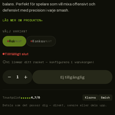
balans. Perfekt för spelare som vill mixa offensivt och
defensivt med precision i varje smash.
LÄS MER OM PRODUKTEN
▾
VÄLJ VARIANT
Rak
Konkav
SLUT
SLUT
Tillfälligt slut
Vi limmar ditt racket — konfigurera i varukorgen!
−
+
1
Ej tillgänglig
★
★
★
★
★
Trustpilot
4,7/5
Klarna
Swish
Betala som det passar dig — direkt, senare eller dela upp.