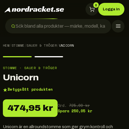
0
Logga in
HEM
/
STOMME
/
SAUER & TRÖGER
/
UNICORN
STOMME · SAUER & TRÖGER
Unicorn
★
Betygsätt produkten
Ord.
725,00 kr
474,95 kr
Spara
250,05 kr
Unicorn är en allroundstomme som ger grym kontroll och