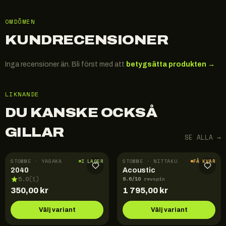
OMDÖMEN
KUNDRECENSIONER
Inga recensioner än. Bli först med att
betygsätta produkten →
LIKNANDE
DU KANSKE OCKSÅ
GILLAR
SE ALLA →
STOMME · YASAKA
STOMME · NITTAKU
I LAGER
FÅ KVAR
2040
Acoustic
9.6
/10
5.0
(
1
)
revspin
350,00
kr
1 795,00
kr
Välj variant
Välj variant