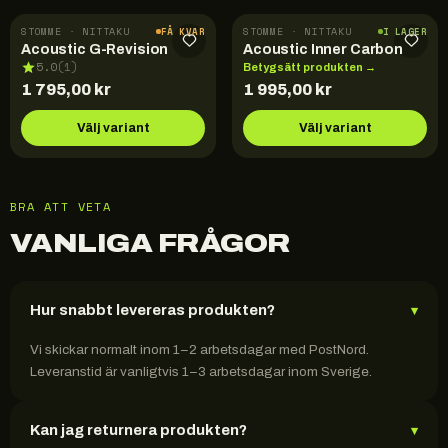
STOMME · NITTAKU
STOMME · NITTAKU
FÅ KVAR
I LAGER
Acoustic G-Revision
Acoustic Inner Carbon
5.0
(
1
)
Betygsätt produkten →
1 795,00
kr
1 995,00
kr
Välj variant
Välj variant
BRA ATT VETA
VANLIGA FRÅGOR
Hur snabbt levereras produkten?
▾
Vi skickar normalt inom 1–2 arbetsdagar med PostNord.
Leveranstid är vanligtvis 1–3 arbetsdagar inom Sverige.
Kan jag returnera produkten?
▾