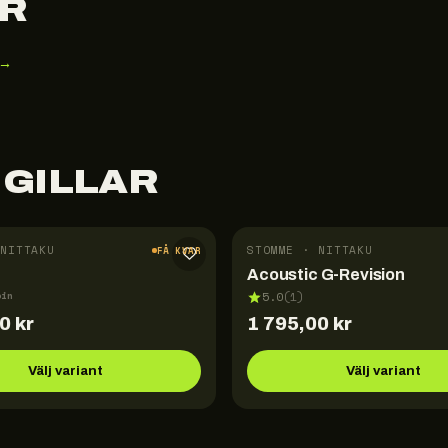
R
 →
 GILLAR
NITTAKU
STOMME · NITTAKU
FÅ KVAR
Acoustic G-Revision
pin
5.0
(
1
)
00
kr
1 795,00
kr
Välj variant
Välj variant