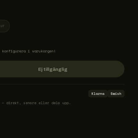
LUT
 konfigurera i varukorgen!
Ej tillgänglig
Klarna
Swish
 — direkt, senare eller dela upp.