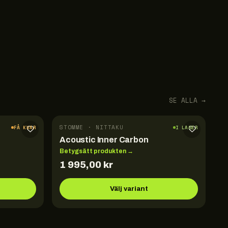
SE ALLA →
STOMME · NITTAKU
FÅ KVAR
I LAGER
Acoustic Inner Carbon
Betygsätt produkten →
1 995,00
kr
Välj variant