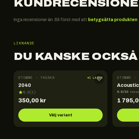
KUNDRECENSIONE
Inga recensioner än. Bli först med att
betygsätta produkten
LIKNANDE
DU KANSKE OCKSÅ
STOMME · YASAKA
STOMME · 
I LAGER
2040
Acoustic
9.6
/10
5.0
(
1
)
revs
350,00
kr
1 795,
Välj variant