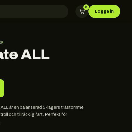
0
Logga in
ER
te ALL
ALL är en balanserad 5-lagers trästomme
roll och tillräcklig fart. Perfekt för
.