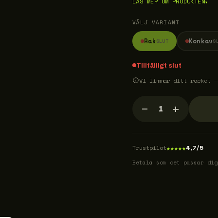
LÄS MER OM PRODUKTEN
▾
VÄLJ VARIANT
Rak
Konkav
SLUT
S
Tillfälligt slut
Vi limmar ditt racket —
−
+
1
★
★
★
★
★
Trustpilot
4,7/5
Betala som det passar dig