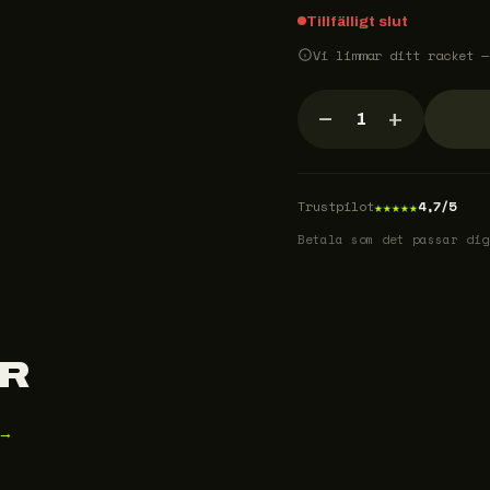
Tillfälligt slut
Vi limmar ditt racket —
−
+
1
★
★
★
★
★
Trustpilot
4,7/5
Betala som det passar dig
R
 →