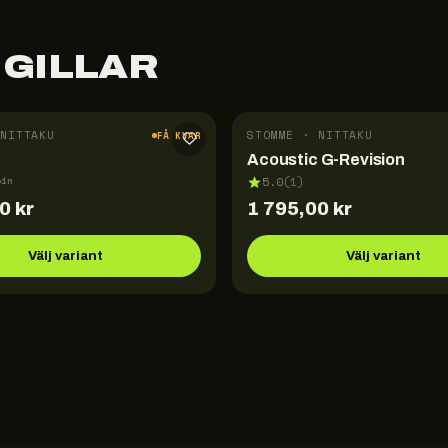
 GILLAR
NITTAKU
STOMME · NITTAKU
FÅ KVAR
Acoustic G-Revision
pin
5.0
(
1
)
00
kr
1 795,00
kr
Välj variant
Välj variant