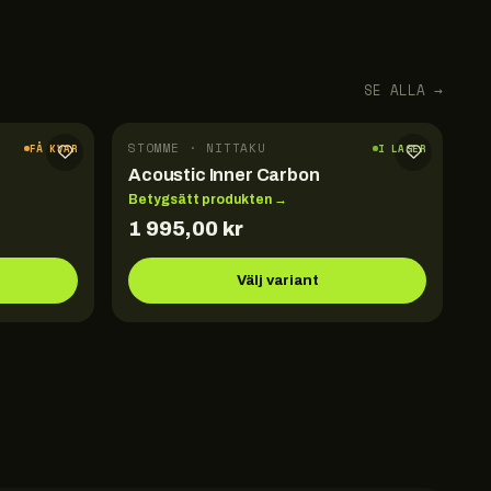
SE ALLA →
STOMME · NITTAKU
FÅ KVAR
I LAGER
Acoustic Inner Carbon
Betygsätt produkten →
1 995,00
kr
Välj variant