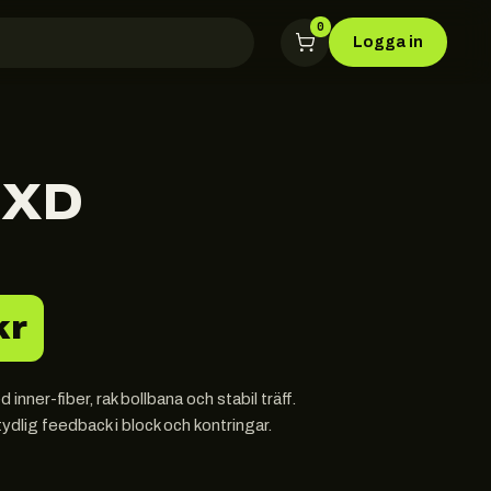
0
Logga in
NXD
kr
ner-fiber, rak bollbana och stabil träff.
ydlig feedback i block och kontringar.