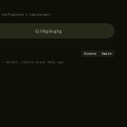
 konfigurera i varukorgen!
Ej tillgänglig
Klarna
Swish
 — direkt, senare eller dela upp.