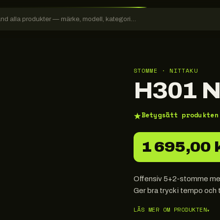
STOMME · NITTAKU
H301 
★
Betygsätt produkten
1 695,00 
Offensiv 5+2-stomme med in
Ger bra tryck i tempo och t
LÄS MER OM PRODUKTEN
▾