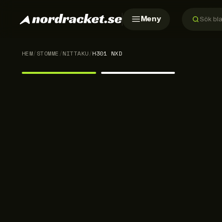
Meny
HEM
/
STOMME
/
NITTAKU
/
H301 NXD