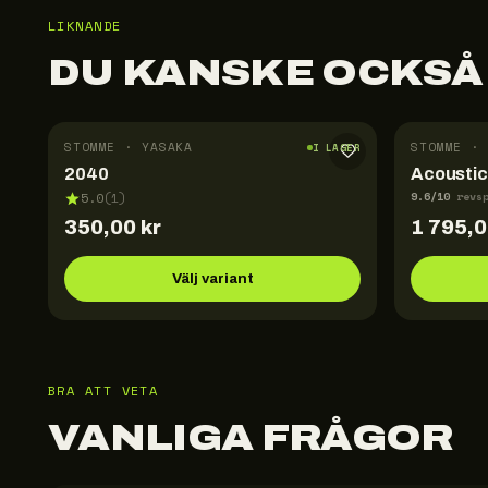
LIKNANDE
DU KANSKE OCKSÅ
STOMME · YASAKA
STOMME · 
I LAGER
2040
Acoustic
9.6
/10
5.0
(
1
)
revs
350,00
kr
1 795,
Välj variant
BRA ATT VETA
VANLIGA FRÅGOR