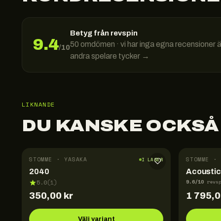
Betyg från revspin
9.4
50
omdömen · vi har inga egna recensioner 
/10
andra spelare tycker →
LIKNANDE
DU KANSKE OCKSÅ
STOMME · YASAKA
STOMME · 
I LAGER
2040
Acoustic
9.6
/10
5.0
(
1
)
revs
350,00
kr
1 795,
Välj variant