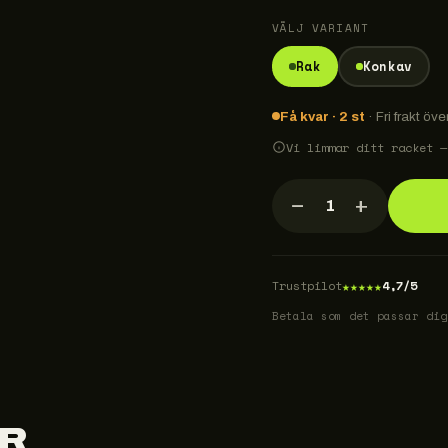
VÄLJ VARIANT
Rak
Konkav
Få kvar · 2 st
· Fri frakt öve
Vi limmar ditt racket —
−
+
1
★
★
★
★
★
Trustpilot
4,7/5
Betala som det passar dig
R