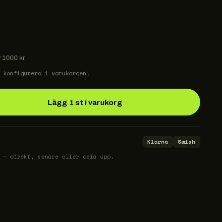
r 1000 kr.
 konfigurera i varukorgen!
Lägg 1 st i varukorg
Klarna
Swish
 — direkt, senare eller dela upp.