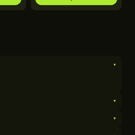
▾
▾
▾