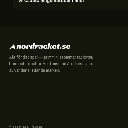
Vilka betalningsmetoder finns?
Allt för ditt spel — gummin, stommar, racketar,
bord och tillbehör. Auktoriserad återförsäljare
av världens ledande märken.
© 2026 NORD/RACKET