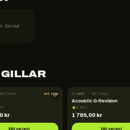
än. Se vad
 GILLAR
NITTAKU
STOMME · NITTAKU
FÅ KVAR
Acoustic G-Revision
pin
5.0
(
1
)
00
kr
1 795,00
kr
Välj variant
Välj variant