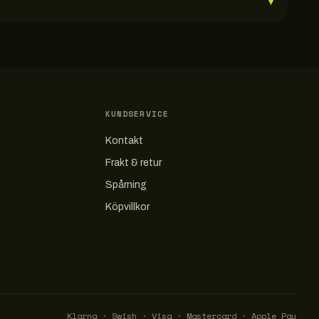
▾
KUNDSERVICE
Kontakt
Frakt & retur
Spårning
Köpvillkor
Klarna · Swish · Visa · Mastercard · Apple Pay