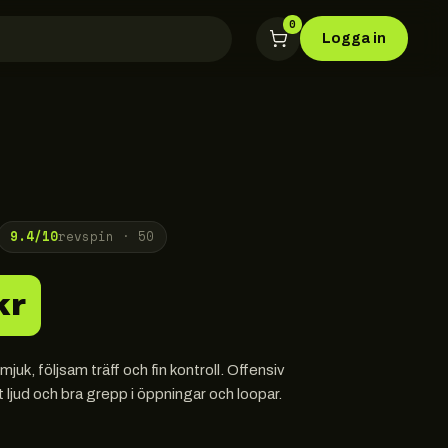
0
Logga in
9.4
/10
revspin ·
50
kr
k, följsam träff och fin kontroll. Offensiv
t ljud och bra grepp i öppningar och loopar.