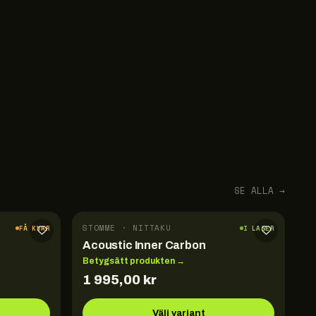
SE ALLA →
STOMME · NITTAKU
FÅ KVAR
I LAGER
Acoustic Inner Carbon
Betygsätt produkten →
1 995,00
kr
Välj variant