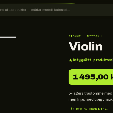
STOMME · NITTAKU
Violin
★
Betygsätt produkten
1 495,00 
5-lagers trästomme med mju
men linjär, med träigt mjuk
LÄS MER OM PRODUKTEN
▾