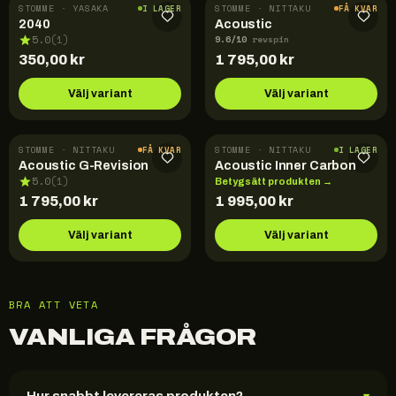
STOMME · YASAKA
STOMME · NITTAKU
I LAGER
FÅ KVAR
2040
Acoustic
9.6
/10
5.0
(
1
)
revspin
350,00
kr
1 795,00
kr
Välj variant
Välj variant
STOMME · NITTAKU
STOMME · NITTAKU
FÅ KVAR
I LAGER
Acoustic G-Revision
Acoustic Inner Carbon
5.0
(
1
)
Betygsätt produkten →
1 795,00
kr
1 995,00
kr
Välj variant
Välj variant
BRA ATT VETA
VANLIGA FRÅGOR