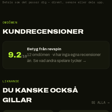
Betala som det passar dig — direkt, senare eller dela upp.
OMDÖMEN
KUNDRECENSIONER
Betyg från revspin
9.2
12
omdömen · vi har inga egna recensioner
/10
än. Se vad andra spelare tycker →
LIKNANDE
DU KANSKE OCKSÅ
GILLAR
SE ALLA →