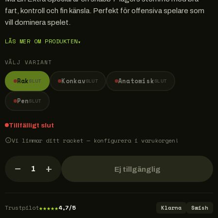
fart, kontroll och fin känsla. Perfekt för offensiva spelare som
vill dominera spelet.
LÄS MER OM PRODUKTEN
▾
VÄLJ VARIANT
Rak
Konkav
Anatomisk
SLUT
SLUT
SLUT
Pen
SLUT
Tillfälligt slut
Vi limmar ditt racket — konfigurera i varukorgen!
−
+
1
Ej tillgänglig
★
★
★
★
★
Trustpilot
4,7/5
Klarna
Swish