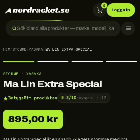
0
Logga in
HEM
/
STOMME
/
YASAKA
/
MA LIN EXTRA SPECIAL
STOMME · YASAKA
Ma Lin Extra Special
★
Betygsätt produkten
9.2
/10
revspin ·
12
895,00 kr
Ma Lin Extra Special är en snabb 7-lagers stomme med bra