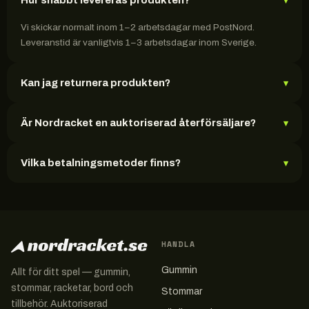
Hur snabbt levereras produkten?
▾
Vi skickar normalt inom 1–2 arbetsdagar med PostNord.
Leveranstid är vanligtvis 1–3 arbetsdagar inom Sverige.
Kan jag returnera produkten?
▾
Är Nordracket en auktoriserad återförsäljare?
▾
Vilka betalningsmetoder finns?
▾
HANDLA
Gummin
Allt för ditt spel — gummin,
stommar, racketar, bord och
Stommar
tillbehör. Auktoriserad