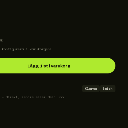
r.
 konfigurera i varukorgen!
Lägg 1 st i varukorg
Klarna
Swish
 — direkt, senare eller dela upp.