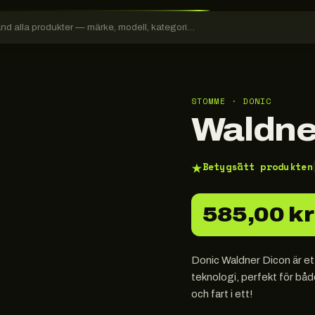
STOMME · DONIC
Waldne
★
Betygsätt produkten
585,00 kr
Donic Waldner Dicon är et
teknologi, perfekt för bå
och fart i ett!