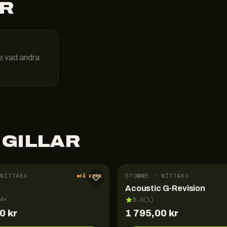
R
e vad andra
 GILLAR
NITTAKU
STOMME · NITTAKU
FÅ KVAR
Acoustic G-Revision
pin
5.0
(
1
)
00
kr
1 795,00
kr