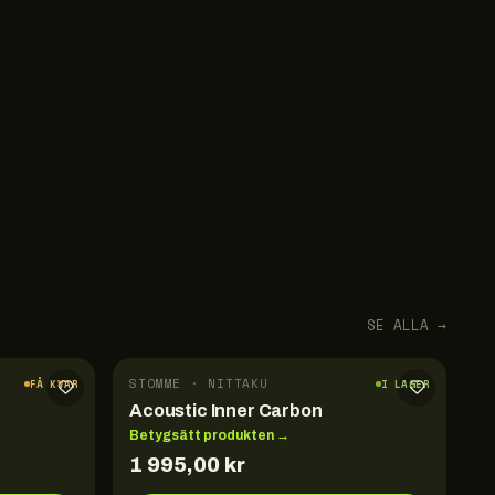
SE ALLA →
STOMME · NITTAKU
FÅ KVAR
I LAGER
Acoustic Inner Carbon
Betygsätt produkten →
1 995,00
kr