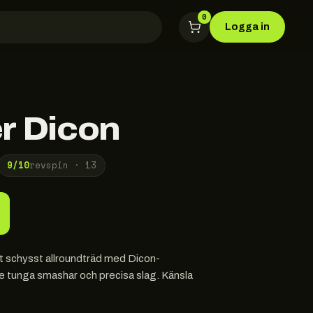
0
Logga in
r Dicon
9
/10
revspin ·
13
t schysst allroundträd med Dicon-
de tunga smashar och precisa slag. Känsla