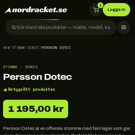
0
Logga in
HEM
/
STOMME
/
DONIC
/
PERSSON DOTEC
STOMME · DONIC
Persson Dotec
★
Betygsätt produkten
1 195,00 kr
Persson Dotec är en offensiv stomme med fem lager som ger