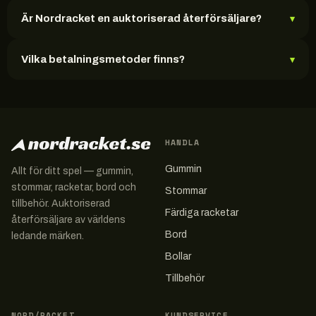
Är Nordracket en auktoriserad återförsäljare?
▾
Vilka betalningsmetoder finns?
▾
HANDLA
Gummin
Allt för ditt spel — gummin,
stommar, racketar, bord och
Stommar
tillbehör. Auktoriserad
Färdiga racketar
återförsäljare av världens
Bord
ledande märken.
Bollar
Tillbehör
NORD/RACKET
KUNDSERVICE