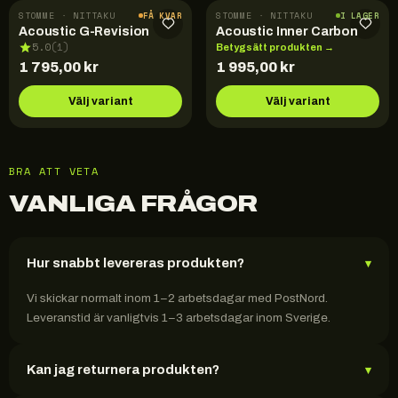
STOMME · NITTAKU
STOMME · NITTAKU
FÅ KVAR
I LAGER
Acoustic G-Revision
Acoustic Inner Carbon
5.0
(
1
)
Betygsätt produkten →
1 795,00
kr
1 995,00
kr
Välj variant
Välj variant
BRA ATT VETA
VANLIGA FRÅGOR
Hur snabbt levereras produkten?
▾
Vi skickar normalt inom 1–2 arbetsdagar med PostNord.
Leveranstid är vanligtvis 1–3 arbetsdagar inom Sverige.
Kan jag returnera produkten?
▾