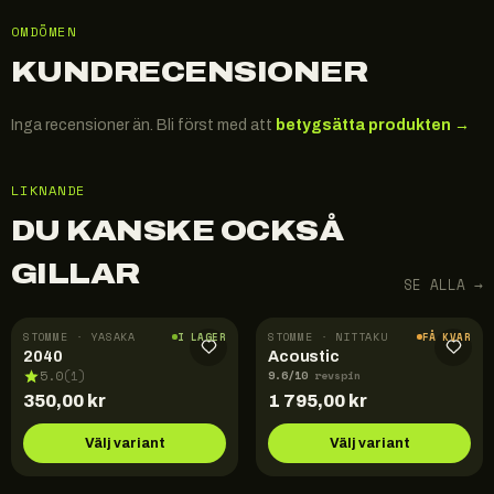
OMDÖMEN
KUNDRECENSIONER
Inga recensioner än. Bli först med att
betygsätta produkten →
LIKNANDE
DU KANSKE OCKSÅ
GILLAR
SE ALLA →
STOMME · YASAKA
STOMME · NITTAKU
I LAGER
FÅ KVAR
2040
Acoustic
9.6
/10
5.0
(
1
)
revspin
350,00
kr
1 795,00
kr
Välj variant
Välj variant