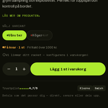
grym dämpning och explosivitet. Perfekt för toppspin och
kontroll på bordet.
LÄS MER OM PRODUKTEN
▾
VÄLJ VARIANT
Vänster
Höger
SLUT
Få kvar · 1 st
· Fri frakt över 1000 kr.
Vi limmar ditt racket — konfigurera i varukorgen!
−
+
1
Lägg 1 st i varukorg
★
★
★
★
★
Trustpilot
4,7/5
Klarna
Swish
Betala som det passar dig — direkt, senare eller dela upp.