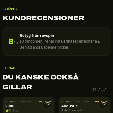
OMDÖMEN
KUNDRECENSIONER
Betyg från revspin
8
13
omdömen · vi har inga egna recensioner än.
/10
Se vad andra spelare tycker →
LIKNANDE
DU KANSKE OCKSÅ
GILLAR
SE ALLA →
STOMME · YASAKA
STOMME · NITTAKU
I LAGER
FÅ KVAR
2040
Acoustic
9.6
/10
5.0
(
1
)
revspin