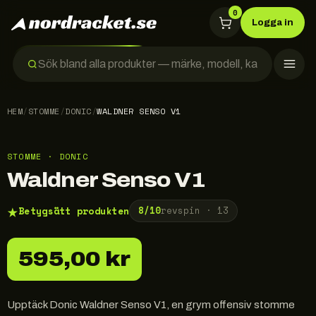
0
Logga in
HEM
/
STOMME
/
DONIC
/
WALDNER SENSO V1
STOMME · DONIC
Waldner Senso V1
★
Betygsätt produkten
8
/10
revspin ·
13
595,00 kr
Upptäck Donic Waldner Senso V1, en grym offensiv stomme