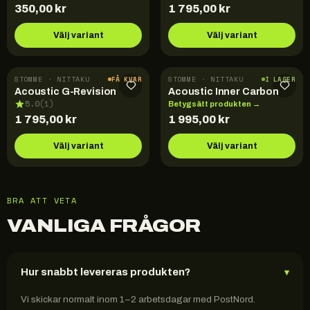
350,00
kr
1 795,00
kr
Välj variant
Välj variant
STOMME · NITTAKU
STOMME · NITTAKU
FÅ KVAR
I LAGER
Acoustic G-Revision
Acoustic Inner Carbon
5.0
(
1
)
Betygsätt produkten →
1 795,00
kr
1 995,00
kr
Välj variant
Välj variant
BRA ATT VETA
VANLIGA FRÅGOR
Hur snabbt levereras produkten?
▾
Vi skickar normalt inom 1–2 arbetsdagar med PostNord.