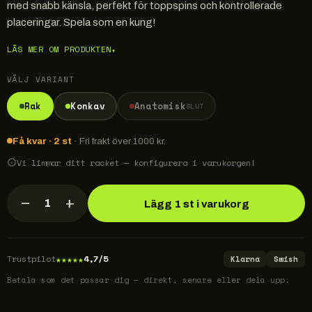
med snabb känsla, perfekt för toppspins och kontrollerade
placeringar. Spela som en kung!
LÄS MER OM PRODUKTEN
▾
VÄLJ VARIANT
Rak
Konkav
Anatomisk
SLUT
Få kvar · 2 st
· Fri frakt över 1000 kr.
Vi limmar ditt racket — konfigurera i varukorgen!
−
+
1
Lägg 1 st i varukorg
★
★
★
★
★
Trustpilot
4,7/5
Klarna
Swish
Betala som det passar dig — direkt, senare eller dela upp.