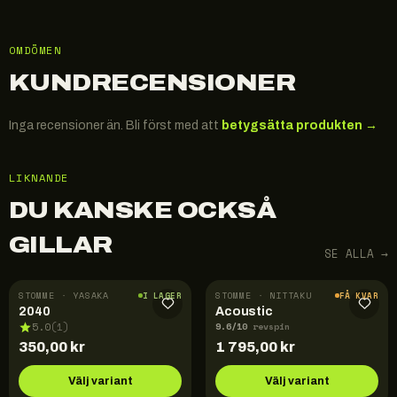
OMDÖMEN
KUNDRECENSIONER
Inga recensioner än. Bli först med att
betygsätta produkten →
LIKNANDE
DU KANSKE OCKSÅ
GILLAR
SE ALLA →
STOMME · YASAKA
STOMME · NITTAKU
I LAGER
FÅ KVAR
2040
Acoustic
9.6
/10
5.0
(
1
)
revspin
350,00
kr
1 795,00
kr
Välj variant
Välj variant