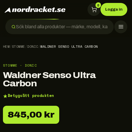
0
Logga in
HEM
/
STOMME
/
DONIC
/
WALDNER SENSO ULTRA CARBON
STOMME · DONIC
Waldner Senso Ultra
Carbon
★
Betygsätt produkten
845,00 kr