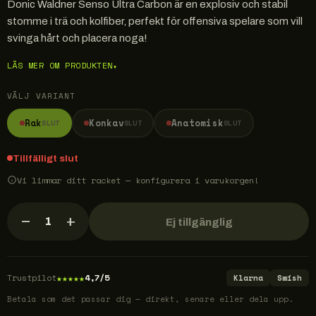
Donic Waldner Senso Ultra Carbon är en explosiv och stabil
stomme i trä och kolfiber, perfekt för offensiva spelare som vill
svinga hårt och placera noga!
LÄS MER OM PRODUKTEN
▾
VÄLJ VARIANT
Rak
Konkav
Anatomisk
SLUT
SLUT
SLUT
Tillfälligt slut
Vi limmar ditt racket — konfigurera i varukorgen!
−
+
1
Ej tillgänglig
★
★
★
★
★
Trustpilot
4,7/5
Klarna
Swish
Betala som det passar dig — direkt, senare eller dela upp.