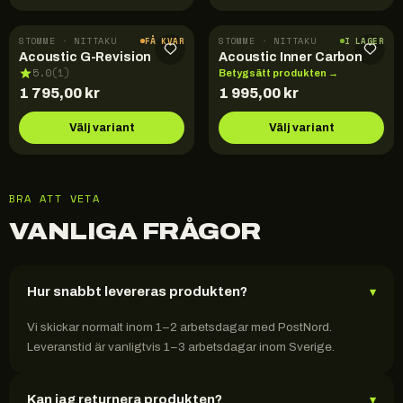
STOMME · NITTAKU
STOMME · NITTAKU
FÅ KVAR
I LAGER
Acoustic G-Revision
Acoustic Inner Carbon
5.0
(
1
)
Betygsätt produkten →
1 795,00
kr
1 995,00
kr
Välj variant
Välj variant
BRA ATT VETA
VANLIGA FRÅGOR
Hur snabbt levereras produkten?
▾
Vi skickar normalt inom 1–2 arbetsdagar med PostNord.
Leveranstid är vanligtvis 1–3 arbetsdagar inom Sverige.
Kan jag returnera produkten?
▾