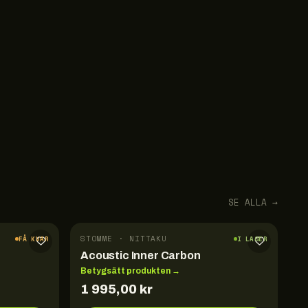
SE ALLA →
STOMME · NITTAKU
FÅ KVAR
I LAGER
Acoustic Inner Carbon
Betygsätt produkten →
1 995,00
kr