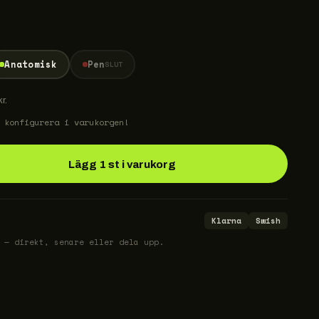
Anatomisk
Pen
SLUT
r.
 konfigurera i varukorgen!
Lägg 1 st i varukorg
Klarna
Swish
 — direkt, senare eller dela upp.