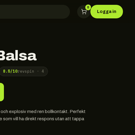
0
Logga in
Balsa
8.5
/10
revspin ·
4
b och explosiv med ren bollkontakt. Perfekt
e som vill ha direkt respons utan att tappa