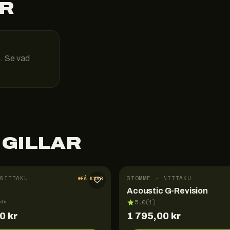
R
n. Se vad
 GILLAR
NITTAKU
STOMME · NITTAKU
FÅ KVAR
Acoustic G-Revision
pin
5.0
(
1
)
00
kr
1 795,00
kr