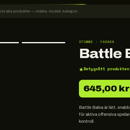
STOMME · YASAKA
Battle 
★
Betygsätt produkten
645,00 kr
Battle Balsa är lätt, snab
för aktiva offensiva spelar
kontroll.