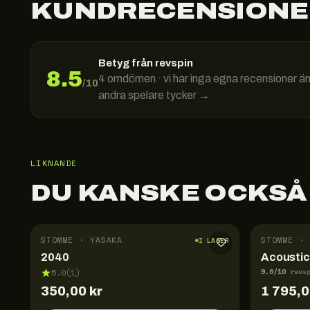
KUNDRECENSIONE
Betyg från revspin
8.5
4
omdömen · vi har inga egna recensioner ä
/10
andra spelare tycker →
LIKNANDE
DU KANSKE OCKSÅ
STOMME · YASAKA
STOMME · 
I LAGER
2040
Acoustic
9.6
/10
5.0
(
1
)
revs
350,00
kr
1 795,