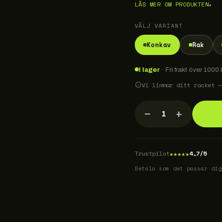
LÄS MER OM PRODUKTEN
▾
VÄLJ VARIANT
Konkav
Rak
I lager
· Fri frakt över 1000 k
Vi limmar ditt racket —
−
+
1
★
★
★
★
★
Trustpilot
4,7/5
Betala som det passar dig