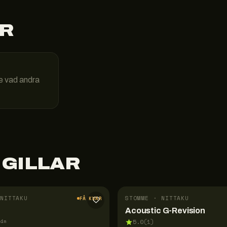
R
e vad andra
 GILLAR
NITTAKU
STOMME · NITTAKU
FÅ KVAR
Acoustic G-Revision
pin
5.0
(
1
)