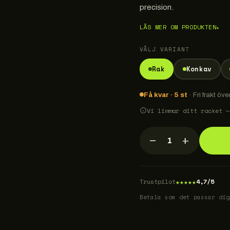
precision.
LÄS MER OM PRODUKTEN
▾
VÄLJ VARIANT
Rak
Konkav
Få kvar · 5 st
· Fri frakt öve
Vi limmar ditt racket —
−
+
1
★
★
★
★
★
Trustpilot
4,7/5
Betala som det passar dig