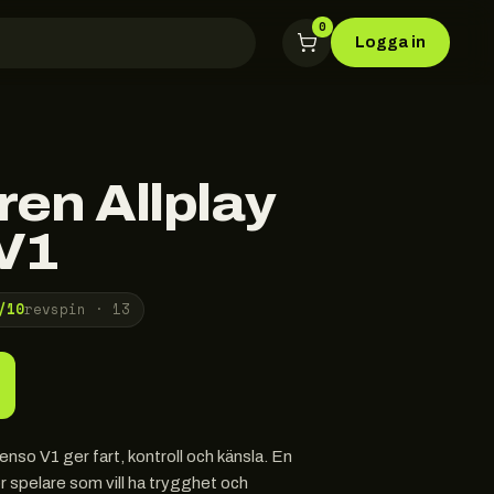
0
Logga in
en Allplay
V1
/10
revspin ·
13
nso V1 ger fart, kontroll och känsla. En
r spelare som vill ha trygghet och