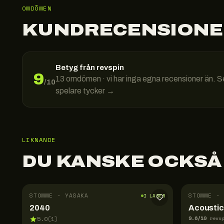
OMDÖMEN
KUNDRECENSIONE
Betyg från revspin
9
13
omdömen · vi har inga egna recensioner än. S
/10
spelare tycker →
LIKNANDE
DU KANSKE OCKSÅ
STOMME · YASAKA
STOMME · 
I LAGER
2040
Acoustic
9.6
/10
5.0
(
1
)
revs