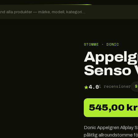
STOMME · DONIC
Appelgr
Senso 
★
4.0
1
recensioner
9
545,00 kr
Donic Appelgren Allplay Se
pålitlig allroundstomme fö