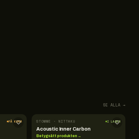
SE ALLA →
STOMME · NITTAKU
FÅ KVAR
I LAGER
Acoustic Inner Carbon
Betygsätt produkten →