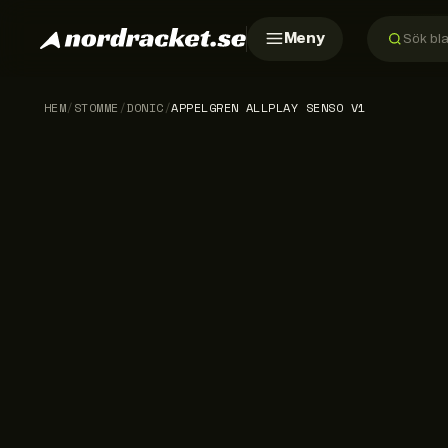
Meny
HEM
/
STOMME
/
DONIC
/
APPELGREN ALLPLAY SENSO V1