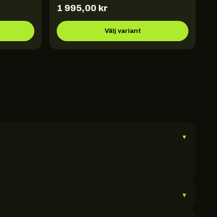
1 995,00
kr
Välj variant
▾
▾