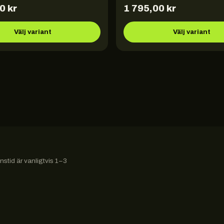
00
kr
1 795,00
kr
Välj variant
Välj variant
stid är vanligtvis 1–3