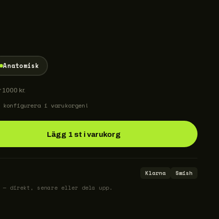
Anatomisk
r 1000 kr.
 konfigurera i varukorgen!
Lägg 1 st i varukorg
Klarna
Swish
 — direkt, senare eller dela upp.