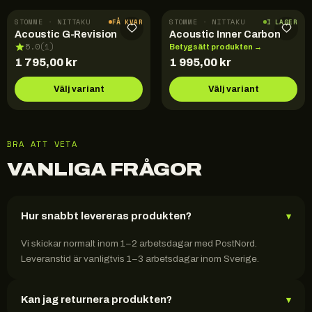
STOMME · NITTAKU
STOMME · NITTAKU
FÅ KVAR
I LAGER
Acoustic G-Revision
Acoustic Inner Carbon
5.0
(
1
)
Betygsätt produkten →
1 795,00
kr
1 995,00
kr
Välj variant
Välj variant
BRA ATT VETA
VANLIGA FRÅGOR
Hur snabbt levereras produkten?
▾
Vi skickar normalt inom 1–2 arbetsdagar med PostNord.
Leveranstid är vanligtvis 1–3 arbetsdagar inom Sverige.
Kan jag returnera produkten?
▾