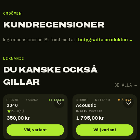
OMDÖMEN
KUNDRECENSIONER
Inga recensioner än. Bli först med att
betygsätta produkten →
LIKNANDE
DU KANSKE OCKSÅ
GILLAR
SE ALLA →
STOMME · YASAKA
STOMME · NITTAKU
I LAGER
FÅ KVAR
2040
Acoustic
9.6
/10
5.0
(
1
)
revspin
350,00
kr
1 795,00
kr
Välj variant
Välj variant