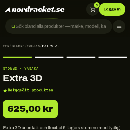
0
Logga in
HEM
/
STOMME
/
YASAKA
/
EXTRA 3D
STOMME · YASAKA
Extra 3D
★
Betygsätt produkten
625,00 kr
Extra 3D är en lätt och flexibel 5-lagers stomme med tydlig