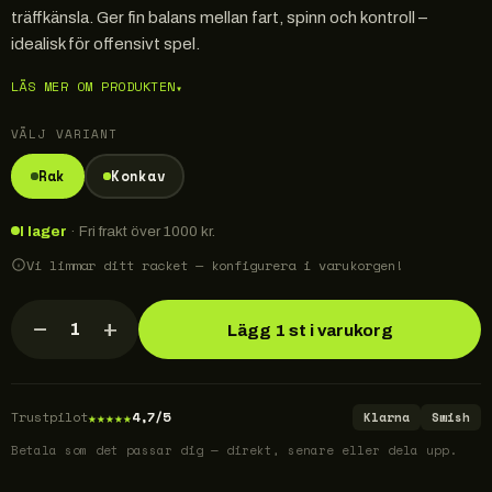
träffkänsla. Ger fin balans mellan fart, spinn och kontroll –
idealisk för offensivt spel.
LÄS MER OM PRODUKTEN
▾
VÄLJ VARIANT
Rak
Konkav
I lager
· Fri frakt över 1000 kr.
Vi limmar ditt racket — konfigurera i varukorgen!
−
+
1
Lägg 1 st i varukorg
★
★
★
★
★
Trustpilot
4,7/5
Klarna
Swish
Betala som det passar dig — direkt, senare eller dela upp.