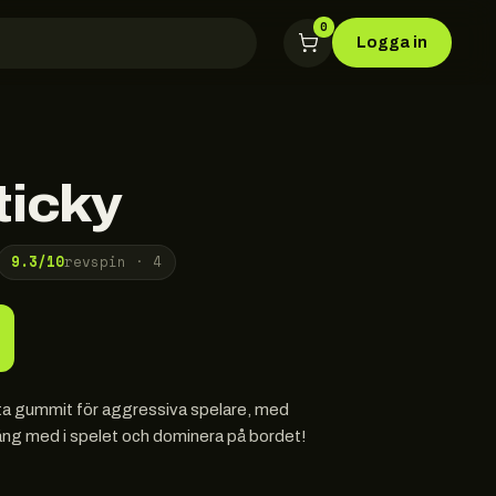
0
Logga in
ticky
9.3
/10
revspin ·
4
ta gummit för aggressiva spelare, med
äng med i spelet och dominera på bordet!