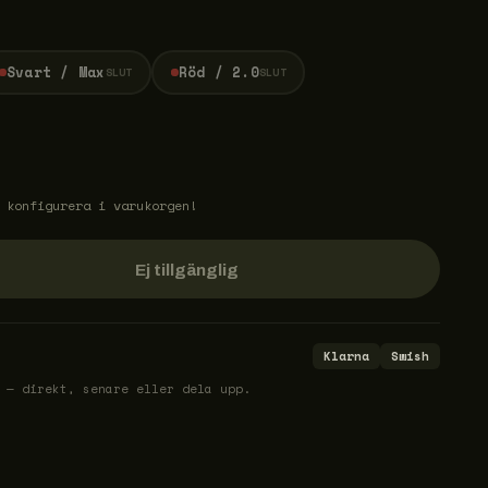
Svart / Max
Röd / 2.0
SLUT
SLUT
 konfigurera i varukorgen!
Ej tillgänglig
Klarna
Swish
 — direkt, senare eller dela upp.