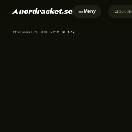
Meny
HEM
/
GUMMI
/
VICTAS
/
V>15 STICKY