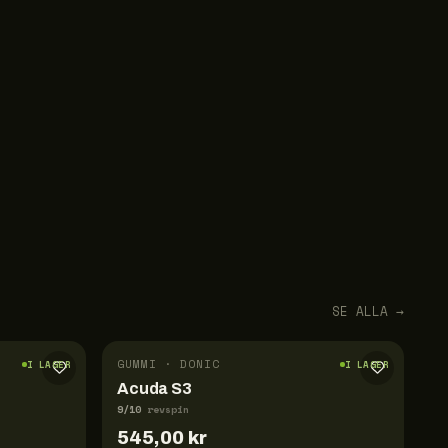
SE ALLA →
GUMMI · DONIC
I LAGER
I LAGER
Acuda S3
9
/10
revspin
545,00
kr