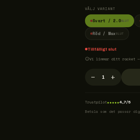
VÄLJ VARIANT
Svart / 2.0
SLUT
Röd / Max
SLUT
Tillfälligt slut
Vi limmar ditt racket —
−
+
1
★
★
★
★
★
Trustpilot
4,7/5
Betala som det passar dig