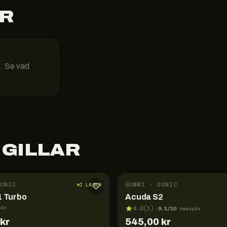
R
n. Se vad
 GILLAR
ONIC
GUMMI · DONIC
I LAGER
 Turbo
Acuda S2
pin
4.0
(
1
)
9.1
/10
·
revspin
kr
545,00
kr