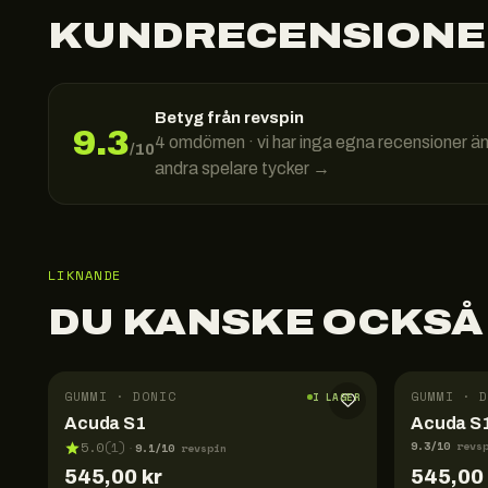
KUNDRECENSIONE
Betyg från revspin
9.3
4
omdömen · vi har inga egna recensioner ä
/10
andra spelare tycker →
LIKNANDE
DU KANSKE OCKSÅ
GUMMI · DONIC
GUMMI · D
I LAGER
Acuda S1
Acuda S1
9.3
/10
5.0
(
1
)
revs
9.1
/10
·
revspin
545,00
kr
545,00