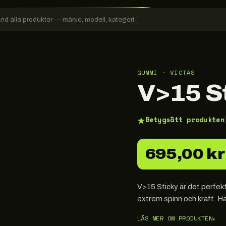
GUMMI · VICTAS
V>15 S
★
Betygsätt produkten
695,00 kr
V>15 Sticky är det perfek
extrem spinn och kraft. H
LÄS MER OM PRODUKTEN
▾