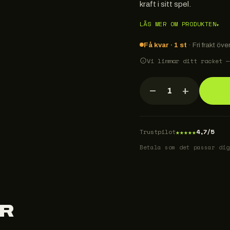
kraft i sitt spel.
LÄS MER OM PRODUKTEN
▾
Få kvar · 1 st
· Fri frakt öve
Vi limmar ditt racket —
−
+
1
★
★
★
★
★
Trustpilot
4,7/5
Betala som det passar dig
R