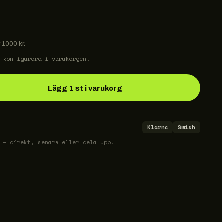
r 1000 kr.
 konfigurera i varukorgen!
Lägg 1 st i varukorg
Klarna
Swish
 — direkt, senare eller dela upp.