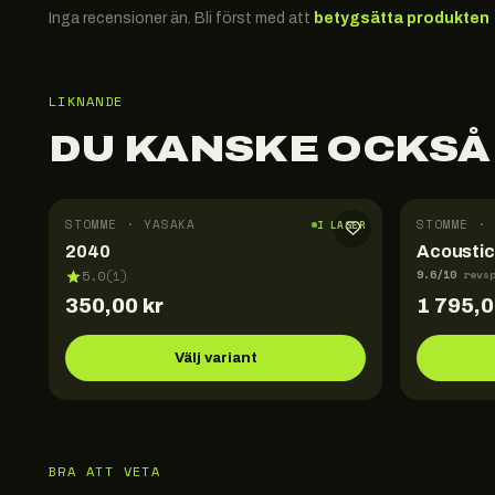
Inga recensioner än. Bli först med att
betygsätta produkten
LIKNANDE
DU KANSKE OCKSÅ
STOMME · YASAKA
STOMME · 
I LAGER
2040
Acoustic
9.6
/10
5.0
(
1
)
revs
350,00
kr
1 795,
Välj variant
BRA ATT VETA