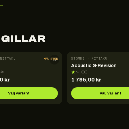
 →
 GILLAR
NITTAKU
STOMME · NITTAKU
FÅ KVAR
Acoustic G-Revision
pin
5.0
(
1
)
00
kr
1 795,00
kr
Välj variant
Välj variant