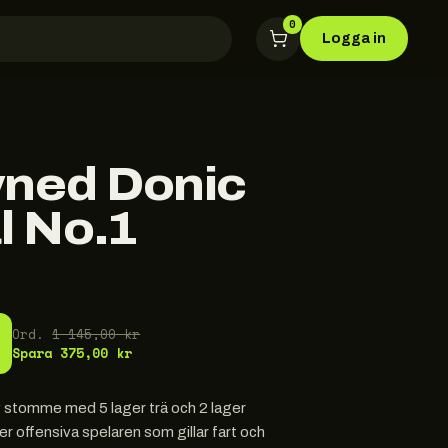
0
Logga in
ned Donic
l No.1
Ord.
1 145,00 kr
Spara
375,00 kr
iv stomme med 5 lager trä och 2 lager
r offensiva spelaren som gillar fart och