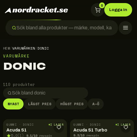
0
Logga in
HEM
/
VARUMÄRKEN
/
DONIC
VARUMÄRKE
DONIC
110 produkter
NYAST
LÄGST PRIS
HÖGST PRIS
A–Ö
GUMMI · DONIC
GUMMI · DONIC
I LAGER
I LAGER
Acuda S1
Acuda S1 Turbo
9.3
/10
9.1
/10
5.0
(
1
)
revspin
·
revspin